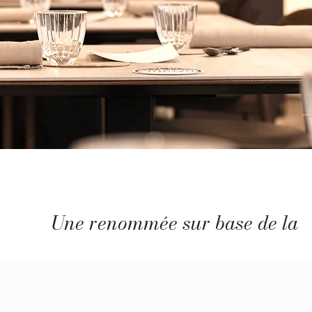
Une renommée sur base de la
ité & satisfaction